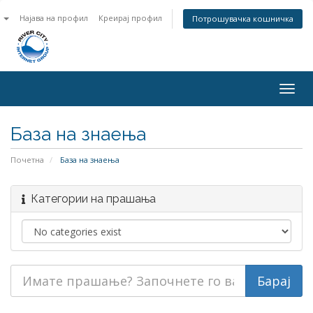
n
Најава на профил
Креирај профил
Потрошувачка кошничка
Togg
navig
База на знаења
Почетна
База на знаења
Категории на прашања