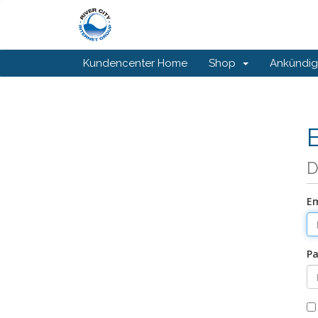
Kundencenter Home
Shop
Ankündi
D
Em
Pa