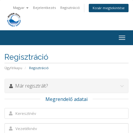
Magyar
Bejelentkezés
Regisztráció
Kosár megtekintése
Váltá
a
navig
Regisztráció
Ügyfélkapu
Regisztráció
Már regisztrált?
Megrendelő adatai