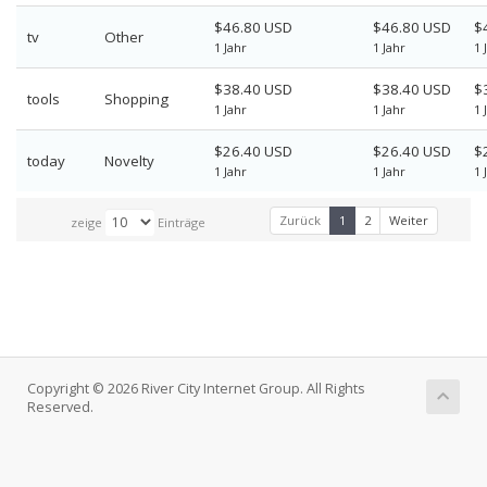
$46.80 USD
$46.80 USD
$
tv
Other
1 Jahr
1 Jahr
1 
$38.40 USD
$38.40 USD
$
tools
Shopping
1 Jahr
1 Jahr
1 
$26.40 USD
$26.40 USD
$
today
Novelty
1 Jahr
1 Jahr
1 
Zurück
1
2
Weiter
zeige
Einträge
Copyright © 2026 River City Internet Group. All Rights
Reserved.