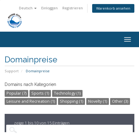
Deutsch
Einloggen
Registrieren
Warenkorb ansehen
Navig
ein-/
Domainpreise
Support
Domainpreise
Domains nach Kategorien
Popular (7)
Sports (1)
Technology (1)
Leisure and Recreation (1)
Shopping (1)
Novelty (1)
Other (3)
zeige 1 bis 10 von 15 Einträgen