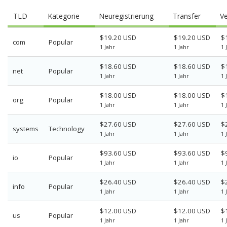
TLD
Kategorie
Neuregistrierung
Transfer
V
$19.20 USD
$19.20 USD
$
com
Popular
1 Jahr
1 Jahr
1 
$18.60 USD
$18.60 USD
$
net
Popular
1 Jahr
1 Jahr
1 
$18.00 USD
$18.00 USD
$
org
Popular
1 Jahr
1 Jahr
1 
$27.60 USD
$27.60 USD
$
systems
Technology
1 Jahr
1 Jahr
1 
$93.60 USD
$93.60 USD
$
io
Popular
1 Jahr
1 Jahr
1 
$26.40 USD
$26.40 USD
$
info
Popular
1 Jahr
1 Jahr
1 
$12.00 USD
$12.00 USD
$
us
Popular
1 Jahr
1 Jahr
1 