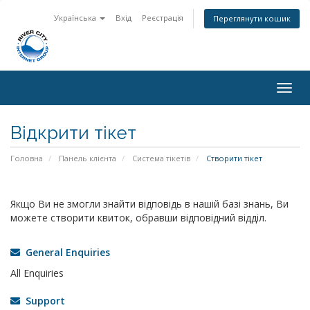
Українська
Вхід
Реєстрація
Переглянути кошик
Togg
navig
Відкрити тікет
Головна
Панель клієнта
Система тікетів
Створити тікет
Якщо Ви не змогли знайти відповідь в нашій базі знань, Ви
можете створити квиток, обравши відповідний відділ.
General Enquiries
All Enquiries
Support