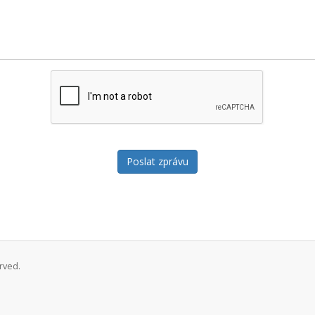
Poslat zprávu
rved.