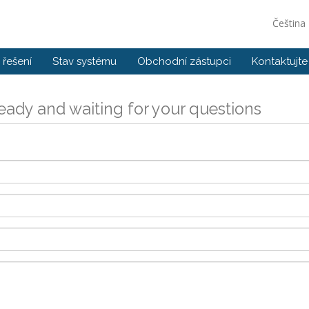
Čeština
řešení
Stav systému
Obchodní zástupci
Kontaktujte
eady and waiting for your questions