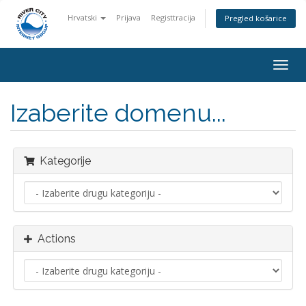
Hrvatski
Prijava
Registtracija
Pregled košarice
Togg
navig
Izaberite domenu...
Kategorije
Actions