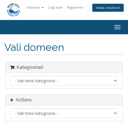
Estonian
Logi sisse
Registreeri
Vaata ostukorvi
Togg
navig
Vali domeen
Kategooriad
Actions